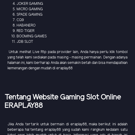
JOKER GAMING
MICRO GAMING
SPADE GAMING
CQ9
HABANERO
RED TIGER
BOOMING GAMES
JDB SLOT
Untuk melihat Live Rtp pada provider lain, Anda hanya perlu klik tombol
yang telah kami sediakan pada masing - masing permainan. Dengan adanya
halaman ini, kami berharap Anda akan semakin betah dan bisa mendapatkan
kemenangan dengan mudah di eraplay88
Tentang Website Gaming Slot Online
ERAPLAY88
Jika Anda tertarik untuk bermain di eraplay88, maka berikut ini adalah
beberapa hal tentang eraplay88 yang sudah kami rangkum kedalam satu