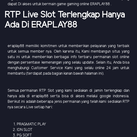
dapat Di akses untuk bermain game gaming online ERAPLAY88 .
RTP Live Slot Terlengkap Hanya
Ada Di ERAPLAY88
eraplay88 memiliki komitmen untuk memberikan pelayanan yang terbaik
untuk semua member nya. Oleh karena itu, Kami membangun situs yang
satu ini untuk memberikan berbagai info terbaru permainan slot online
dengan persentase kemenangan yang selalu update. Selain itu, Anda bisa
menghubungi Customer Service Kami yang selalu online 24 jam untuk
membantu (terdapat pada bagian kanan bawah halaman ini).
Semua permainan RTP Slot yang kami sediakan di jamin terlengkap dan
hanya ada di eraplay88 serta bisa di akses melalui google indonesia.
Berikut ini adalah beberapa jenis permainan yang telah kami sediakan RTP
nya secara Live setiap hari:
PRAGMATIC PLAY
IDN SLOT
PG SOFT