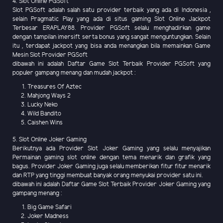
4. Slot Online PGSoft
Slot PGSoft adalah salah satu provider terbaik yang ada di Indonesia ,
selain Pragmatic Play yang ada di situs gaming Slot Online Jackpot
Terbesar ERAPLAY88. Provider PGSoft selalu menghadirkan game
dengan tampilan imersift serta bonus yang sangat menguntungkan. Selain
itu , terdapat jackpot yang bisa anda menangkan bila memainkan Game
Mesin Slot Provider PGSoft
dibawah ini adalah Daftar Game Slot Terbaik Provider PGSoft yang
populer gampang menang dan mudah jackpot :
Treasures Of Aztec
Mahjong Ways 2
Lucky Neko
Wild Bandito
Caishen Wins
5. Slot Online Joker Gaming
Berikutnya ada Provider Slot Joker Gaming yang selalu menyajikan
Permainan gaming slot online dengan tema menarik dan grafik yang
bagus. Provider Joker Gaming juga selalu memberikan fitur fitur menarik
dan RTP yang tinggi membuat banyak orang menyukai provider satu ini.
dibawah ini adalah Daftar Game Slot Terbaik Provider Joker Gaming yang
gampang menang :
Big Game Safari
Joker Madness