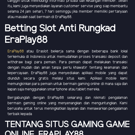
canggih untuk melindungi informasi pribadi dan keuangan member. Selain
itu, kami juga menyediakan layanan customer servise yang siap membantu
selama 24 jam sehari, 7 hari seminggu jika member memiliki pertanyaan
atau masalah saat bermain di EraPlay88.
Betting Slot Anti Rungkad
EraPlay88
EraPlay88
atau Eraslot bekerja sama dengan beberapa bank lokal
terkemuka di Indonesia untuk memudahkan proses transaksi deposit dan
withdraw bagi para pemain. Para pemain dapat melakukan transaksi
dengan mudah dan aman tanpa perlu khawatir tentang keamanan dan
kepercayaan. EraPlay88 juga menyediakan aplikasi mobile yang dapat
diunduh secara gratis melalui situs kami. Aplikasi mobile kami
memungkinkan para pemain untuk bermain gaming online di mana saja dan
kapan saja menggunakan smartphone atau tablet mereka.
Bergabunglah dengan EraPlay88 sekarang dan nikmati pengalaman
bermain gaming online yang menyenangkan dan menguntungkan. Kami
berusaha untuk terus meningkatkan layanan dan menawarkan pengalaman
terbaik kepada
TENTANG SITUS GAMING GAME
ONLINE ERAPLAY88