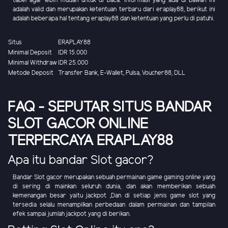
tabel agar lebih mudah untuk di baca. Informasi yang ada di bawah ini
adalah valid dan merupakan ketentuan terbaru dari eraplay88, berikut ini
adalah beberapa hal tentang eraplay88 dan ketentuan yang perlu di patuhi.
Situs
ERAPLAY88
Minimal Deposit
IDR 15.000
Minimal Withdraw
IDR 25.000
Metode Deposit
Transfer Bank, E-Wallet, Pulsa, Voucher88, DLL
FAQ - SEPUTAR SITUS BANDAR
SLOT GACOR ONLINE
TERPERCAYA ERAPLAY88
Apa itu bandar Slot gacor?
Bandar Slot gacor merupakan sebuah permainan game gaming online yang
di sering di mainkan seluruh dunia, dan akan memberikan sebuah
kemenangan besar yaitu jackpot ,Dan di setiap jenis game slot yang
tersedia selalu menampilkan perbedaan dalam permainan dan tampilan
efek sampai jumlah jackpot yang di berikan.