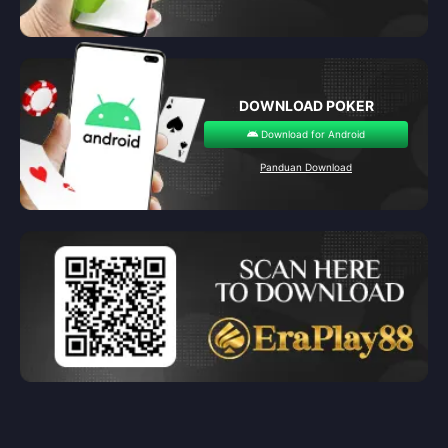
DOWNLOAD POKER
Download for Android
Panduan Download