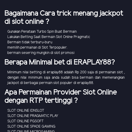
Bagaimana Cara trick menang jackpot
di slot online ?
Gunakan Penataan Turbo Spin Buat Bermain
Lakukan Betting Saat Bermain Slot Online Pragmatic
Bermain tidak terburu-buru
memilih permainan di Slot Terpopuler.
bermain sesering mungkin di slot promosi
Berapa Minimal bet di ERAPLAY88?
Minimum nilai betting di eraplay88 adalah Rp 200 saja di permainan slot ,
dengan nilai minimum saja anda sudah bisa bermain dan memenangkan
jackpot di berbagai permain slot populer di eraplay88.
Apa Permainan Provider Slot Online
dengan RTP tertinggi ?
SLOT ONLINE IDNSLOT
SLOT ONLINE PRAGMATIC PLAY
SLOT ONLINE PGSOFT
SLOT ONLINE SPADE GAMING
SLOT ONLINE MICROGAMING