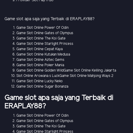
Provider Slot Play'n Go
Game slot apa saja yang Terbaik di ERAPLAY88?
Game Slot Online Power Of Odin
Game Slot Online Gates of Olympus
Game Slot Online The Koi Gate
Game Slot Online Starlight Princess
Game Slot Online Cepat Kaya
Game Slot Online Kutukan Medusa
Game Slot Online Aztec Gems
Game Slot Online Poker Mania
Game Slot Online Golden WildGame Slot Online Keliling Jakarta
Slot Online Arowana s LuckGame Slot Online Mahjong Ways 2
Game Slot Online Lucky Neko
Game Slot Online Sugar Bonanza
Game slot apa saja yang Terbaik di
ERAPLAY88?
Game Slot Online Power Of Odin
Game Slot Online Gates of Olympus
Game Slot Online The Koi Gate
Game Slot Online Starlight Princess