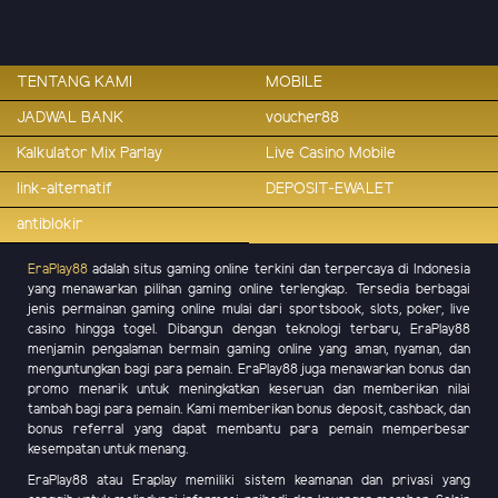
TENTANG KAMI
MOBILE
JADWAL BANK
voucher88
Kalkulator Mix Parlay
Live Casino Mobile
link-alternatif
DEPOSIT-EWALET
antiblokir
EraPlay88
adalah situs gaming online terkini dan terpercaya di Indonesia
yang menawarkan pilihan gaming online terlengkap. Tersedia berbagai
jenis permainan gaming online mulai dari sportsbook, slots, poker, live
casino hingga togel. Dibangun dengan teknologi terbaru, EraPlay88
menjamin pengalaman bermain gaming online yang aman, nyaman, dan
menguntungkan bagi para pemain. EraPlay88 juga menawarkan bonus dan
promo menarik untuk meningkatkan keseruan dan memberikan nilai
tambah bagi para pemain. Kami memberikan bonus deposit, cashback, dan
bonus referral yang dapat membantu para pemain memperbesar
kesempatan untuk menang.
EraPlay88 atau Eraplay memiliki sistem keamanan dan privasi yang